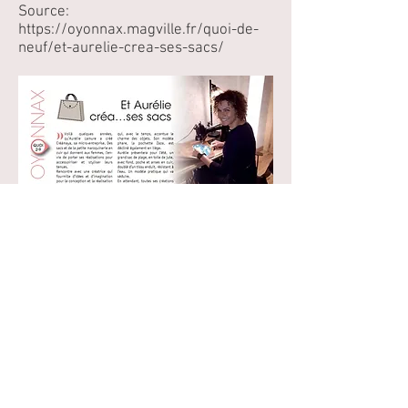
Source:
https://oyonnax.magville.fr/quoi-de-
neuf/et-aurelie-crea-ses-sacs/
mentions légales
© 2023 par Marozane
CGV