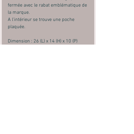
fermée avec le rabat emblématique de
la marque.
A l'intérieur se trouve une poche
plaquée.
Dimension : 26 (L) x 14 (H) x 10 (P)
Composition : cuir de vachette
Couleur intérieur : tissu 100% coton
coordonné
Accessoires métalliques : finition
laiton vieilli
Fermeture principale zippée et attache
cartable.
Pièce unique numérotée
mentions légales