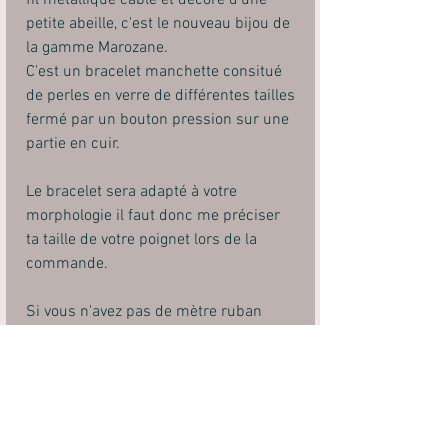
fil métallique cablé et décoré d'une
petite abeille, c'est le nouveau bijou de
la gamme Marozane.
C'est un bracelet manchette consitué
de perles en verre de différentes tailles
fermé par un bouton pression sur une
partie en cuir.
Le bracelet sera adapté à votre
morphologie il faut donc me préciser
ta taille de votre poignet lors de la
commande.
Si vous n'avez pas de mètre ruban
vous pouvez utiliser un morceau de
ficelle que vous enroulerez autour de
votre poignet à l'endroit le plus fort et
mesurer ensuite la longueur obtenue.