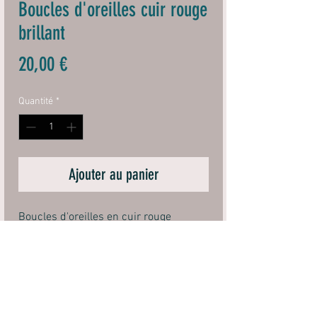
Boucles d'oreilles cuir rouge
brillant
Prix
20,00 €
Quantité
*
Ajouter au panier
Boucles d'oreilles en cuir rouge
brillant.
Le crochet d'oreille de 20mm est en
argent 925.
Dimension avec crochet 67 mm